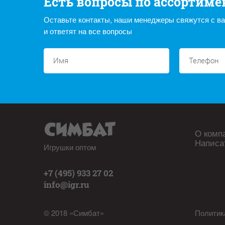
Есть вопросы по ассортиме
Оставьте контакты, наши менеджеры свяжутся с в
и ответят на все вопросы
О комп
Написа
Игрушки оптом
+7 (495) 933 27 02
info@igr.ru
© 2018 «Симбат»
Политик