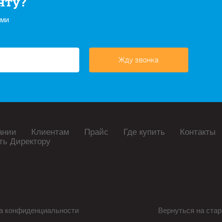
нту?
ами
Жду звонка
ании
Клиентам
Прайс
Где купить
Контакты
ть Директору
а конфиденциальности
Вернуться на стар