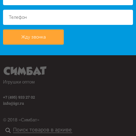
Жду звонка
Игрушки оптом
+7 (495) 933 27 02
info@igr.ru
© 2018 «Симбат»