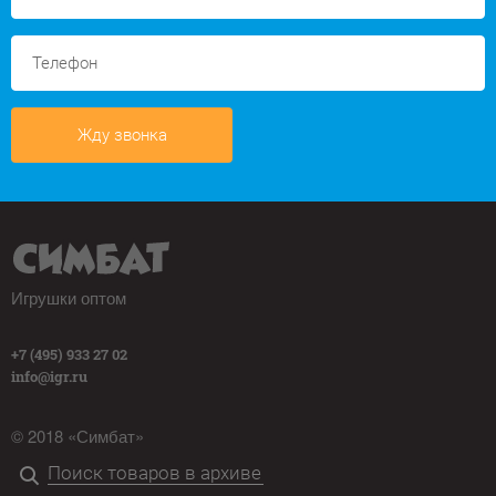
Жду звонка
Игрушки оптом
+7 (495) 933 27 02
info@igr.ru
© 2018 «Симбат»