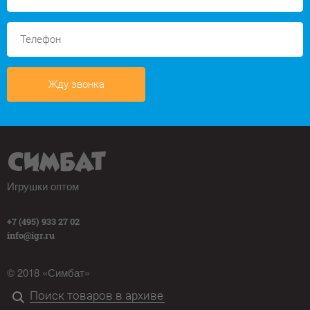
Жду звонка
Игрушки оптом
+7 (495) 933 27 02
info@igr.ru
© 2018 «Симбат»