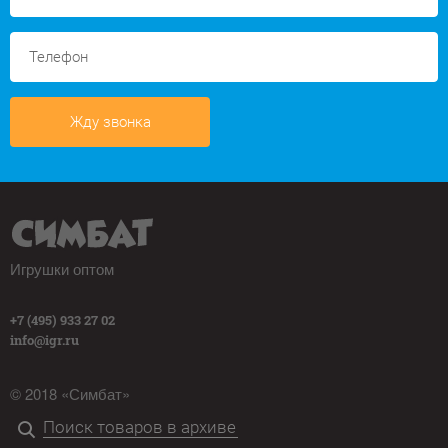
Жду звонка
Игрушки оптом
+7 (495) 933 27 02
info@igr.ru
© 2018 «Симбат»