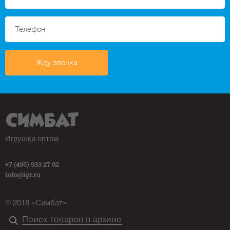
Жду звонка
Игрушки оптом
+7 (495) 933 27 02
info@igr.ru
© 2018 «Симбат»