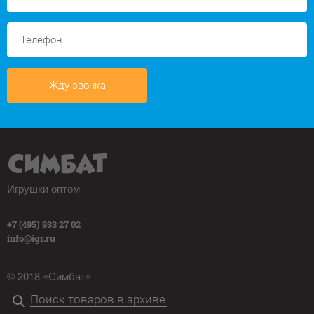
Жду звонка
Игрушки оптом
+7 (495) 933 27 02
info@igr.ru
© 2018 «Симбат»