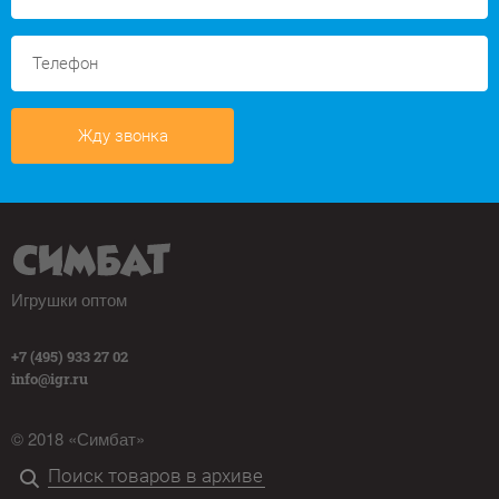
Жду звонка
Игрушки оптом
+7 (495) 933 27 02
info@igr.ru
© 2018 «Симбат»