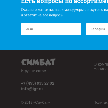
Есть вопросы по ассортиме
Оставьте контакты, наши менеджеры свяжутся с в
и ответят на все вопросы
О комп
Написа
Игрушки оптом
+7 (495) 933 27 02
info@igr.ru
© 2018 «Симбат»
Политик