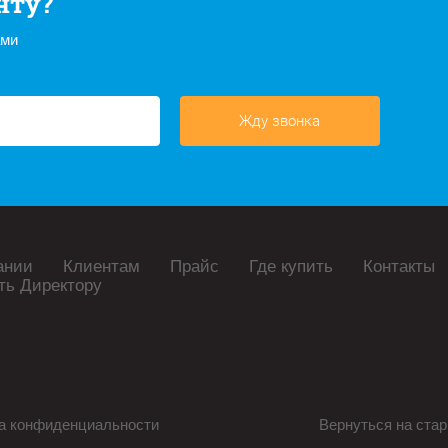
нту?
ами
Жду звонка
ании
Клиентам
Прайс
Где купить
Контакты
ть Директору
а конфиденциальности
Вернуться на стар