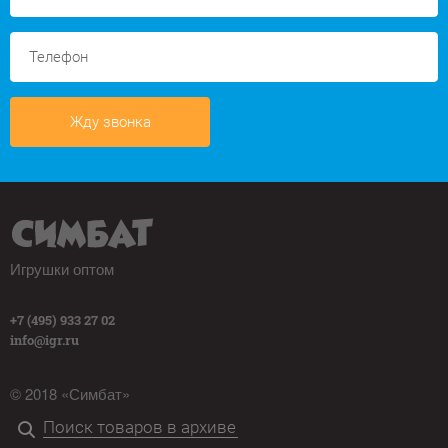
Жду звонка
Игрушки оптом
+7 (495) 933 27 02
info@igr.ru
© 2018 «Симбат»