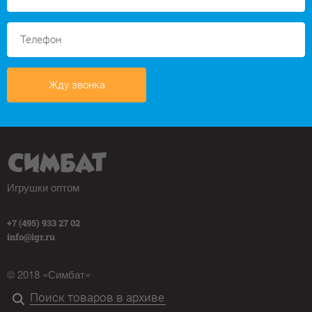
Жду звонка
Игрушки оптом
+7 (495) 933 27 02
info@igr.ru
© 2018 «Симбат»