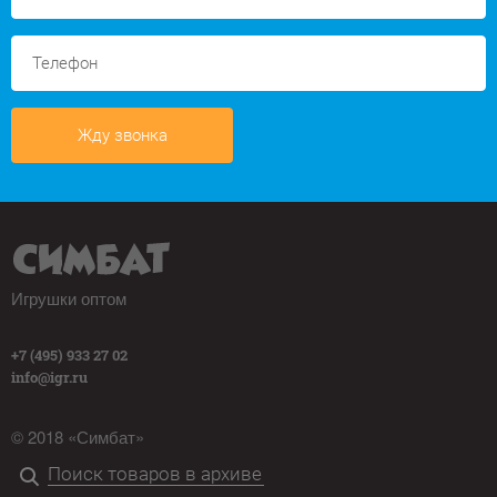
Жду звонка
Игрушки оптом
+7 (495) 933 27 02
info@igr.ru
© 2018 «Симбат»