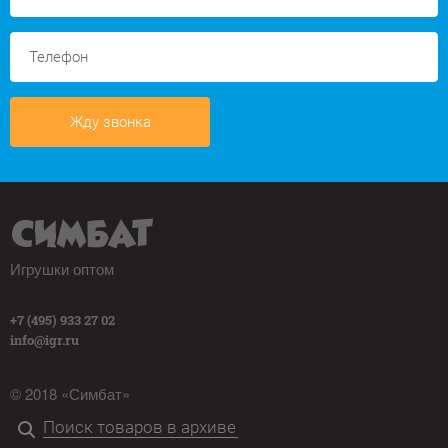
Жду звонка
Игрушки оптом
+7 (495) 933 27 02
info@igr.ru
© 2018 «Симбат»