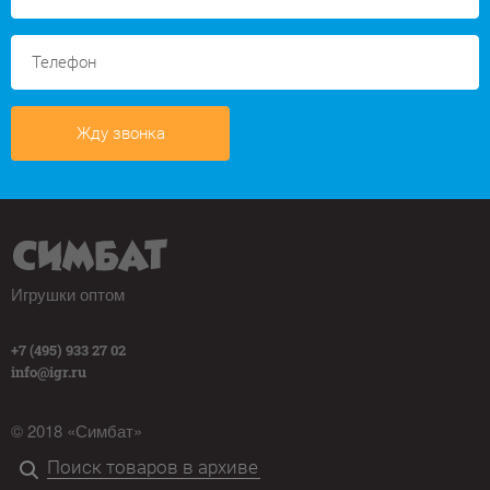
Жду звонка
Игрушки оптом
+7 (495) 933 27 02
info@igr.ru
© 2018 «Симбат»