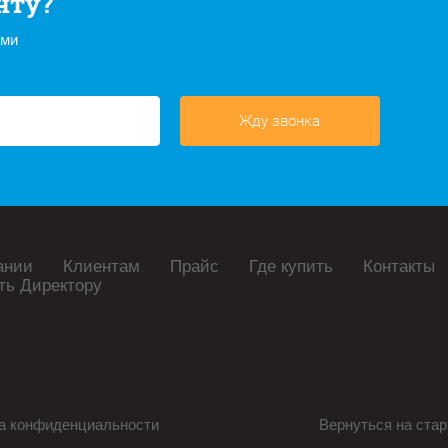
нту?
ами
Жду звонка
ании
Клиентам
Прайс
Где купить
Контакты
ть Директору
а конфиденциальности
Вернуться на стар