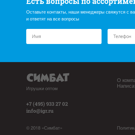
Есть вопросы по ассортиме
Оставьте контакты, наши менеджеры свяжутся с в
и ответят на все вопросы
О комп
Написа
Игрушки оптом
+7 (495) 933 27 02
info@igr.ru
© 2018 «Симбат»
Политик