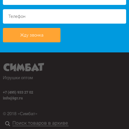
Жду звонка
Игрушки оптом
+7 (495) 933 27 02
info@igr.ru
© 2018 «Симбат»