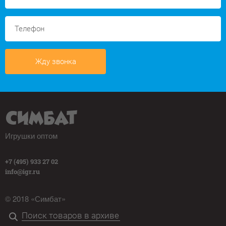
Жду звонка
Игрушки оптом
+7 (495) 933 27 02
info@igr.ru
© 2018 «Симбат»