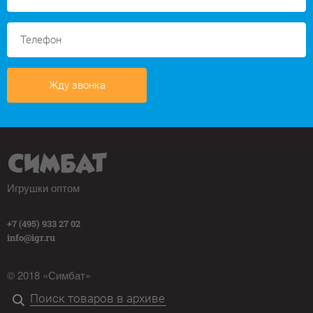
Жду звонка
Игрушки оптом
+7 (495) 933 27 02
info@igr.ru
© 2018 «Симбат»