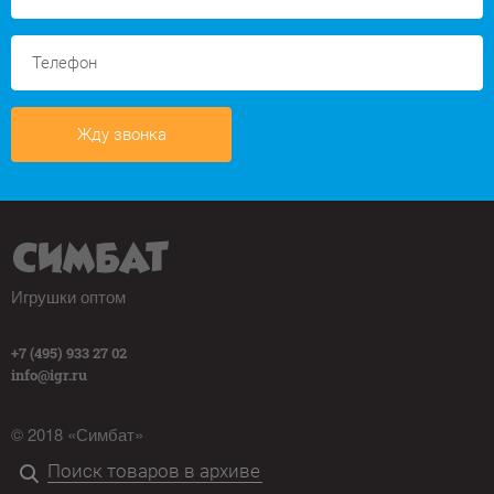
Жду звонка
Игрушки оптом
+7 (495) 933 27 02
info@igr.ru
© 2018 «Симбат»