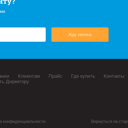
нту?
ами
Жду звонка
ании
Клиентам
Прайс
Где купить
Контакты
ть Директору
а конфиденциальности
Вернуться на стар