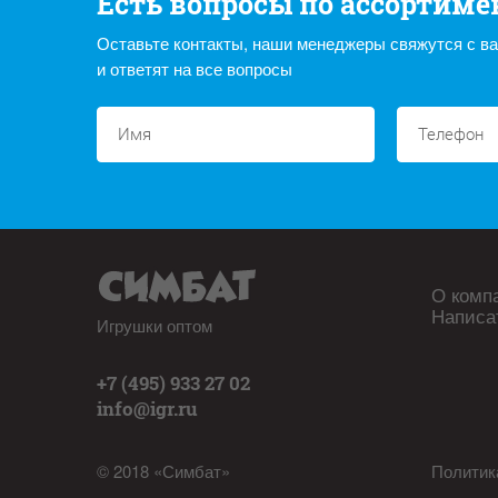
Есть вопросы по ассортиме
Оставьте контакты, наши менеджеры свяжутся с в
и ответят на все вопросы
О комп
Написа
Игрушки оптом
+7 (495) 933 27 02
info@igr.ru
© 2018 «Симбат»
Политик