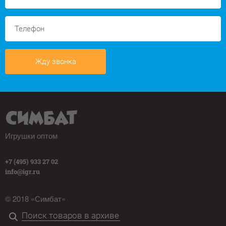
Жду звонка
Игрушки оптом
+7 (495) 933 27 02
info@igr.ru
© 2018 «Симбат»