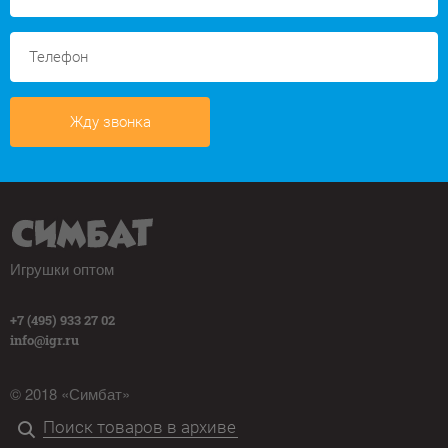
Жду звонка
Игрушки оптом
+7 (495) 933 27 02
info@igr.ru
© 2018 «Симбат»