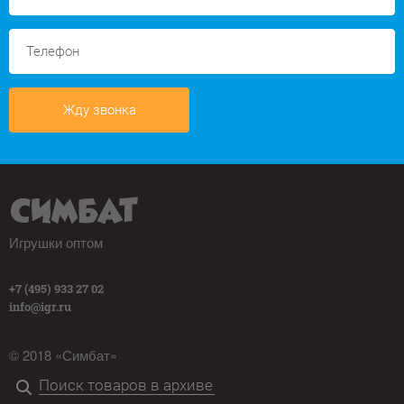
Жду звонка
Игрушки оптом
+7 (495) 933 27 02
info@igr.ru
© 2018 «Симбат»