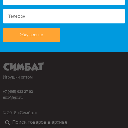
Жду звонка
Игрушки оптом
+7 (495) 933 27 02
info@igr.ru
© 2018 «Симбат»