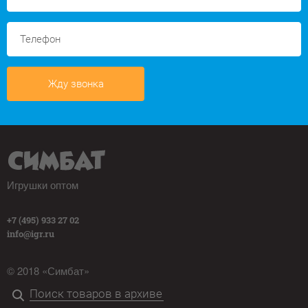
Жду звонка
Игрушки оптом
+7 (495) 933 27 02
info@igr.ru
© 2018 «Симбат»