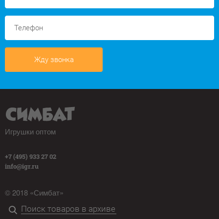
Жду звонка
Игрушки оптом
+7 (495) 933 27 02
info@igr.ru
© 2018 «Симбат»