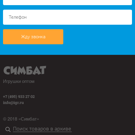
Жду звонка
Игрушки оптом
+7 (495) 933 27 02
info@igr.ru
© 2018 «Симбат»