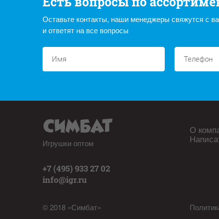
Есть вопросы по ассортиме
Оставьте контакты, наши менеджеры свяжутся с в
и ответят на все вопросы
О комп
Написа
Игрушки оптом
+7 (495) 933 27 02
info@igr.ru
© 2018 «Симбат»
Политик