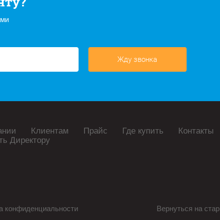
нту?
ами
Жду звонка
ании
Клиентам
Прайс
Где купить
Контакты
ть Директору
а конфиденциальности
Вернуться на стар