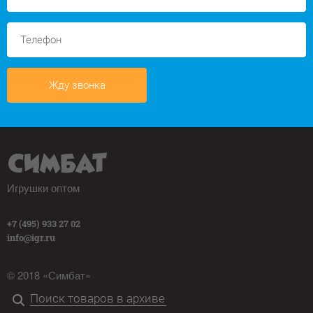
Жду звонка
Игрушки оптом
+7 (495) 933 27 02
info@igr.ru
© 2018 «Симбат»