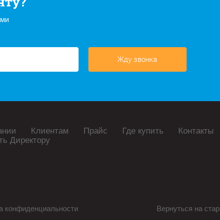
нту?
ами
Жду звонка
ании
Клиентам
Прайс
Где купить
Контакты
ть Директору
а конфиденциальности
Вернуться на стар