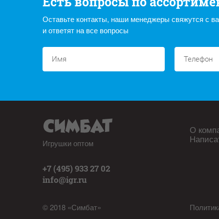
Есть вопросы по ассортиме
Оставьте контакты, наши менеджеры свяжутся с в
и ответят на все вопросы
О комп
Написа
Игрушки оптом
+7 (495) 933 27 02
info@igr.ru
© 2018 «Симбат»
Политик