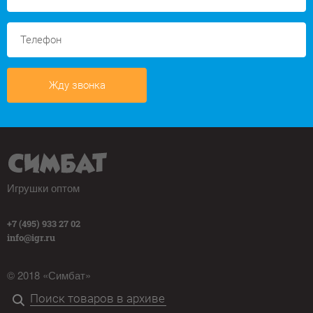
Жду звонка
Игрушки оптом
+7 (495) 933 27 02
info@igr.ru
© 2018 «Симбат»