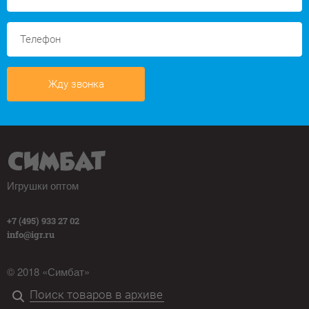
Жду звонка
Игрушки оптом
+7 (495) 933 27 02
info@igr.ru
© 2018 «Симбат»