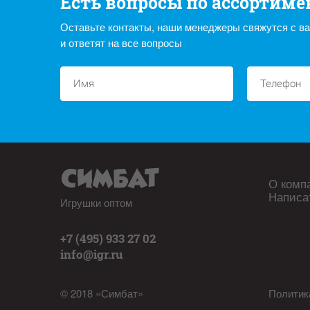
Есть вопросы по ассортиме
Оставьте контакты, наши менеджеры свяжутся с в
и ответят на все вопросы
О комп
Написа
Игрушки оптом
+7 (495) 933 27 02
info@igr.ru
© 2018 «Симбат»
Политик