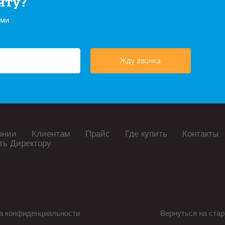
нту?
ами
Жду звонка
ании
Клиентам
Прайс
Где купить
Контакты
ть Директору
а конфиденциальности
Вернуться на стар