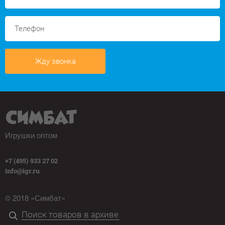
Жду звонка
Игрушки оптом
+7 (495) 933 27 02
info@igr.ru
© 2018 «Симбат»