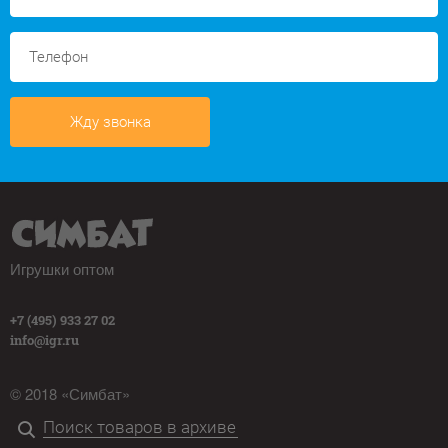
Жду звонка
Игрушки оптом
+7 (495) 933 27 02
info@igr.ru
© 2018 «Симбат»