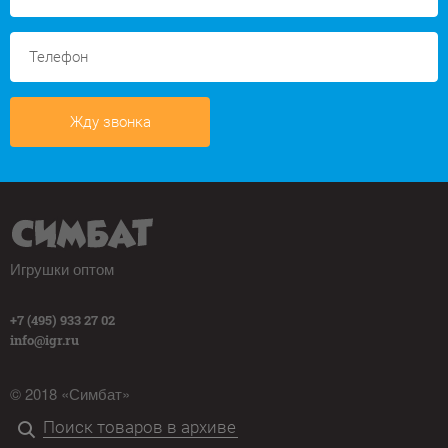
Жду звонка
Игрушки оптом
+7 (495) 933 27 02
info@igr.ru
© 2018 «Симбат»