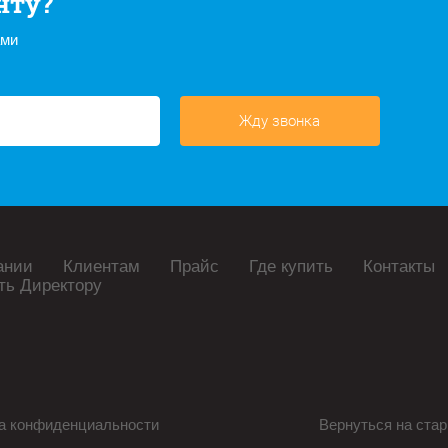
нту?
ами
Жду звонка
ании
Клиентам
Прайс
Где купить
Контакты
ть Директору
а конфиденциальности
Вернуться на стар