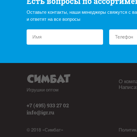
Есть вопросы по ассортиме
Оставьте контакты, наши менеджеры свяжутся с в
и ответят на все вопросы
О комп
Написа
Игрушки оптом
+7 (495) 933 27 02
info@igr.ru
© 2018 «Симбат»
Политик