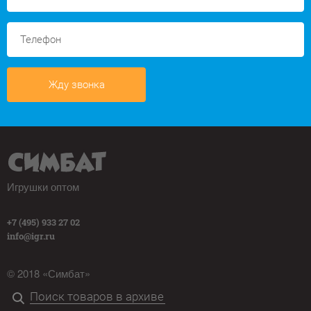
Жду звонка
Игрушки оптом
+7 (495) 933 27 02
info@igr.ru
© 2018 «Симбат»