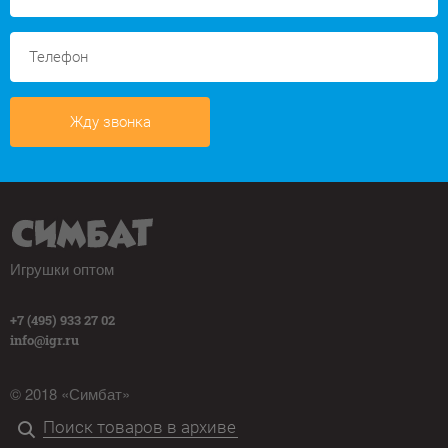
Жду звонка
Игрушки оптом
+7 (495) 933 27 02
info@igr.ru
© 2018 «Симбат»