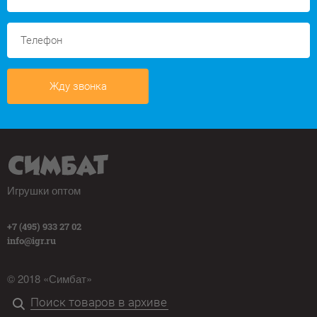
Жду звонка
Игрушки оптом
+7 (495) 933 27 02
info@igr.ru
© 2018 «Симбат»