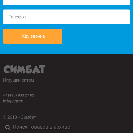
Жду звонка
Игрушки оптом
+7 (495) 933 27 02
info@igr.ru
© 2018 «Симбат»