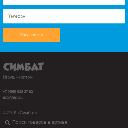
Жду звонка
Игрушки оптом
+7 (495) 933 27 02
info@igr.ru
© 2018 «Симбат»