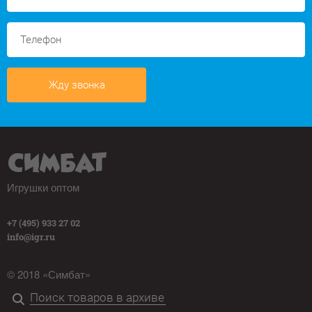
Жду звонка
Игрушки оптом
+7 (495) 933 27 02
info@igr.ru
© 2018 «Симбат»