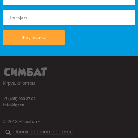
Жду звонка
Игрушки оптом
+7 (495) 933 27 02
info@igr.ru
© 2018 «Симбат»