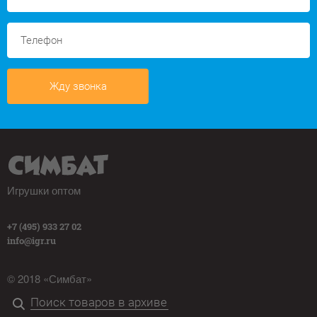
Жду звонка
Игрушки оптом
+7 (495) 933 27 02
info@igr.ru
© 2018 «Симбат»