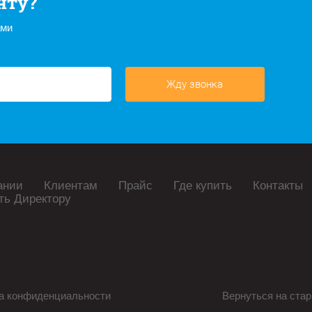
нту?
ами
Жду звонка
ании
Клиентам
Прайс
Где купить
Контакты
ть Директору
а конфиденциальности
Вернуться на стар