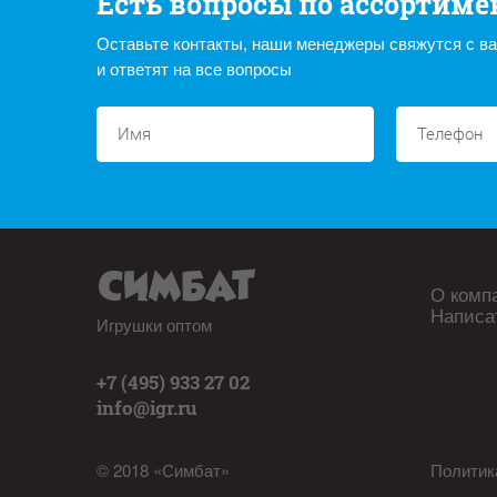
Есть вопросы по ассортиме
Оставьте контакты, наши менеджеры свяжутся с в
и ответят на все вопросы
О комп
Написа
Игрушки оптом
+7 (495) 933 27 02
info@igr.ru
© 2018 «Симбат»
Политик