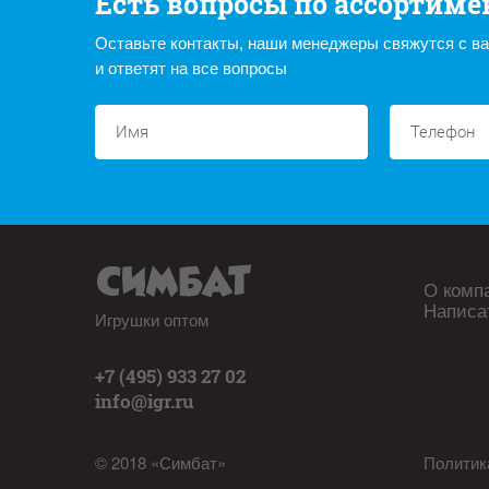
Есть вопросы по ассортиме
Оставьте контакты, наши менеджеры свяжутся с в
и ответят на все вопросы
О комп
Написа
Игрушки оптом
+7 (495) 933 27 02
info@igr.ru
© 2018 «Симбат»
Политик