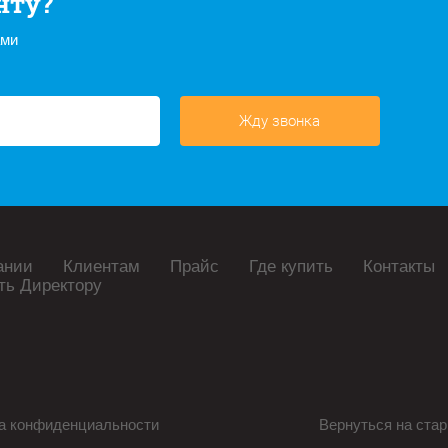
нту?
ами
Жду звонка
ании
Клиентам
Прайс
Где купить
Контакты
ть Директору
а конфиденциальности
Вернуться на стар