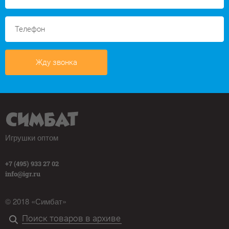
Жду звонка
Игрушки оптом
+7 (495) 933 27 02
info@igr.ru
© 2018 «Симбат»