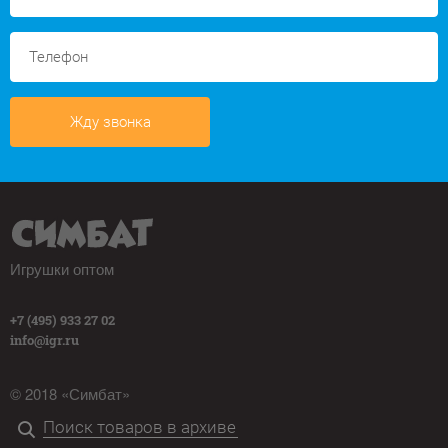
Жду звонка
Игрушки оптом
+7 (495) 933 27 02
info@igr.ru
© 2018 «Симбат»