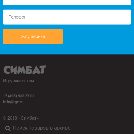
Жду звонка
Игрушки оптом
+7 (495) 933 27 02
info@igr.ru
© 2018 «Симбат»